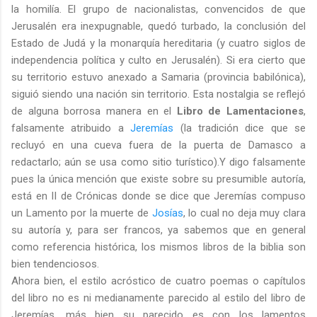
la homilía. El grupo de nacionalistas, convencidos de que
Jerusalén era inexpugnable, quedó turbado, la conclusión del
Estado de Judá y la monarquía hereditaria (y cuatro siglos de
independencia política y culto en Jerusalén). Si era cierto que
su territorio estuvo anexado a Samaria (provincia babilónica),
siguió siendo una nación sin territorio. Esta nostalgia se reflejó
de alguna borrosa manera en el
Libro de Lamentaciones
,
falsamente atribuido a
Jeremías
(la tradición dice que se
recluyó en una cueva fuera de la puerta de Damasco a
redactarlo; aún se usa como sitio turístico).Y digo falsamente
pues la única mención que existe sobre su presumible autoría,
está en II de Crónicas donde se dice que Jeremías compuso
un Lamento por la muerte de
Josías
, lo cual no deja muy clara
su autoría y, para ser francos, ya sabemos que en general
como referencia histórica, los mismos libros de la biblia son
bien tendenciosos.
Ahora bien, el estilo acróstico de cuatro poemas o capítulos
del libro no es ni medianamente parecido al estilo del libro de
Jeremías, más bien su parecido es con los lamentos