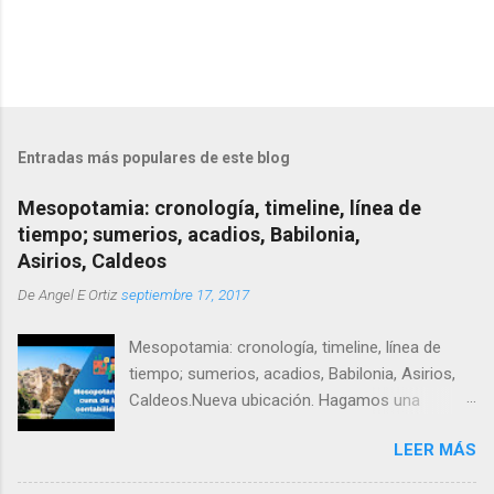
Entradas más populares de este blog
Mesopotamia: cronología, timeline, línea de
tiempo; sumerios, acadios, Babilonia,
Asirios, Caldeos
De
Angel E Ortiz
septiembre 17, 2017
Mesopotamia: cronología, timeline, línea de
tiempo; sumerios, acadios, Babilonia, Asirios,
Caldeos.Nueva ubicación. Hagamos una
cronología de Mesopotamia, un timeline o linea
LEER MÁS
de tiempo que nos permita resumir y entender
su evolución cultural en contexto.