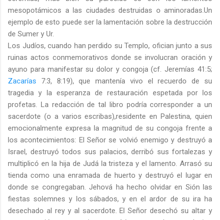
mesopotámicos a las ciudades destruidas o aminoradas.Un
ejemplo de esto puede ser la lamentación sobre la destrucción
de Sumer y Ur.
Los Judíos, cuando han perdido su Templo, ofician junto a sus
ruinas actos conmemorativos donde se involucran oración y
ayuno para manifestar su dolor y congoja (cf. Jeremías 41:5;
Zacarías
7:3, 8:19), que mantenía vivo el recuerdo de su
tragedia y la esperanza de restauración espetada por los
profetas. La redacción de tal libro podría corresponder a un
sacerdote (o a varios escribas),residente en Palestina, quien
emocionalmente expresa la magnitud de su congoja frente a
los acontecimientos: El Señor se volvió enemigo y destruyó a
Israel, destruyó todos sus palacios, derribó sus fortalezas y
multiplicó en la hija de Judá la tristeza y el lamento. Arrasó su
tienda como una enramada de huerto y destruyó el lugar en
donde se congregaban. Jehová ha hecho olvidar en Sión las
fiestas solemnes y los sábados, y en el ardor de su ira ha
desechado al rey y al sacerdote. El Señor desechó su altar y