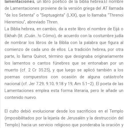
lamentaciones
, un libro poético de la biblia hebrea.El nombre
de Lamentaciones proviene de la versión griega del AT llamada
“de los Setenta” o “Septuaginta” (LXX), que lo llamaba "Threnoi
Hieremiou", abreviado Thren.
La Biblia hebrea, en cambio, da a este libro el nombre de Eijá o
Eikhah (lit. ¡Cuán...!o Cómo), de acuerdo con la costumbre judía
de nombrar los libros de la Biblia con la palabra que figura al
comienzo de cada uno de ellos. La tradición hebrea, por otra
parte, lo llama Quinot, término que designaba originariamente
los lamentos o cantos fúnebres que se entonaban por un
muerto (cf. 2 Cr 35.25), y que luego se aplicó también a los
poemas compuestos con ocasión de alguna catástrofe
nacional (cf. Jer 7.29; 9.10; 9:18 y 19; Am 5.1–2). El poeta de las
Lamentaciones emplea esta forma literaria, pero le añade un
contenido nuevo.
El culto debió evolucionar desde los sacrificios en el Templo
(imposibilitados por la lejanía de Jerusalén y la destrucción del
Templo) hacia un servicio religioso que ponderaba la oración y