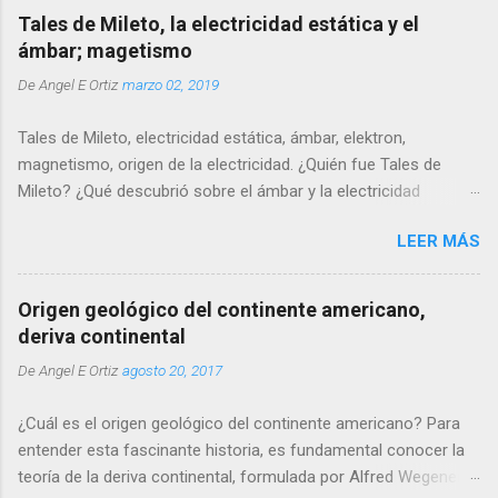
Tales de Mileto, la electricidad estática y el
ámbar; magetismo
De
Angel E Ortiz
marzo 02, 2019
Tales de Mileto, electricidad estática, ámbar, elektron,
magnetismo, origen de la electricidad. ¿Quién fue Tales de
Mileto? ¿Qué descubrió sobre el ámbar y la electricidad
estática? ¿Por qué dijo que la piedra imán tiene alma? ¿Cómo
LEER MÁS
influyó Mileto en su pensamiento? ¿Cuál es el origen
etimológico de la palabra electricidad? ¿Por qué pasaron más
de 2.000 años antes de que alguien continuara sus ideas?
Origen geológico del continente americano,
deriva continental
De
Angel E Ortiz
agosto 20, 2017
¿Cuál es el origen geológico del continente americano? Para
entender esta fascinante historia, es fundamental conocer la
teoría de la deriva continental, formulada por Alfred Wegener