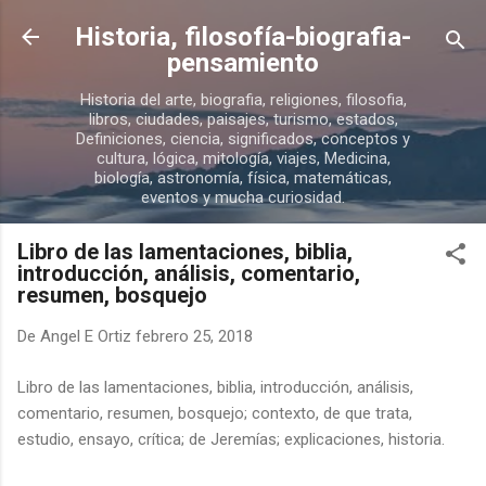
Ir al contenido principal
Historia, filosofía-biografia-
pensamiento
Historia del arte, biografia, religiones, filosofia,
libros, ciudades, paisajes, turismo, estados,
Definiciones, ciencia, significados, conceptos y
cultura, lógica, mitología, viajes, Medicina,
biología, astronomía, física, matemáticas,
eventos y mucha curiosidad.
Libro de las lamentaciones, biblia,
introducción, análisis, comentario,
resumen, bosquejo
De
Angel E Ortiz
febrero 25, 2018
Libro de las lamentaciones, biblia, introducción, análisis,
comentario, resumen, bosquejo; contexto, de que trata,
estudio, ensayo, crítica; de Jeremías; explicaciones, historia.