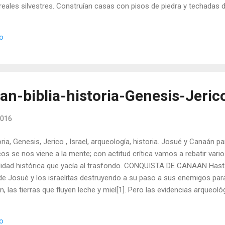
ereales silvestres. Construían casas con pisos de piedra y techada
s de animales. Elaboraban cuchillos de pedernal y obsidiana, cazaba
e punzones y ganchos de púas (arpones). Alrededor del año 8.000 
io
ro presente) vivieron unos hombres precerámicos, que fabricaban l
si estuvieran corcovados en la pa...
an-biblia-historia-Genesis-Jeric
2016
ria, Genesis, Jerico , Israel, arqueología, historia. Josué y Canaán p
cos se nos viene a la mente; con actitud crítica vamos a rebatir var
ealidad histórica que yacía al trasfondo. CONQUISTA DE CANAAN Has
de Josué y los israelitas destruyendo a su paso a sus enemigos par
án, las tierras que fluyen leche y miel[1]. Pero las evidencias arqueo
ictorias líneas del libro de Josué. Resulta inconcebible que un ejérc
el desierto, sin preparación militar y cargando con mujeres y niños 
io