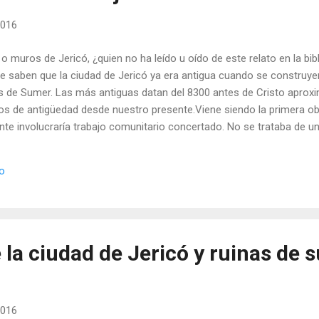
2016
o muros de Jericó, ¿quien no ha leído u oído de este relato en la bi
e saben que la ciudad de Jericó ya era antigua cuando se construye
s de Sumer. Las más antiguas datan del 8300 antes de Cristo apro
os de antigüedad desde nuestro presente.Viene siendo la primera ob
te involucraría trabajo comunitario concertado. No se trataba de 
; eran grandes bloques de piedra movidos desde lejos y fijados sin 
cen los expertos que la base mide unos dos metros de espesor. ¿C
io
lo sabemos. Pero luego de tantos temblores (terremotos), erosión y 
 4 metros. Ver también: fotografía de la ciudad de Jericó y ruinas d
 ciudad de Jericó, economía y tecnología...
 la ciudad de Jericó y ruinas de 
2016