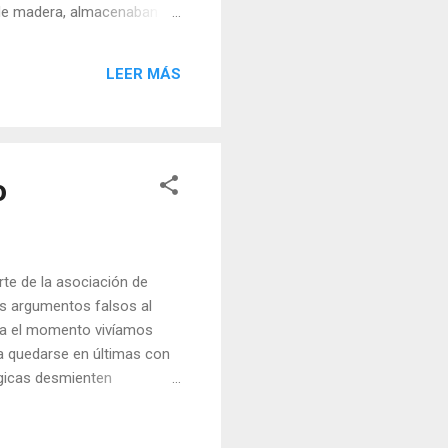
s de madera, almacenaban
n con arcos y flechas y
antes de nuestra era (más
LEER MÁS
adrillos en forma de
o
arte de la asociación de
ios argumentos falsos al
ta el momento vivíamos
a quedarse en últimas con
lógicas desmienten
ito desgastado por la
haya podido enfrentar y