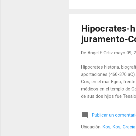
Del total de la población mu
Hipocrates-h
juramento-C
De
Angel E Ortiz
mayo 09, 
Hipocrates historia, biogra
aportaciones (460-370 aC). 
Cos, en el mar Egeo, frente
médicos en el templo de Co
de sus dos hijos fue Tesalo
embargo, Platón y Aristóte
ejemplo, que el médico debe
Publicar un comentar
la gran sanadora, a realiza
aventurados. Sabemos así m
Ubicación:
Kos, Kos, Grecia