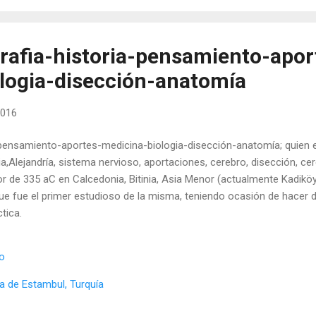
grafia-historia-pensamiento-apor
logia-disección-anatomía
2016
-pensamiento-aportes-medicina-biologia-disección-anatomía; quien es
,Alejandría, sistema nervioso, aportaciones, cerebro, disección, cere
r de 335 aC en Calcedonia, Bitinia, Asia Menor (actualmente Kadiköy,
ue fue el primer estudioso de la misma, teniendo ocasión de hacer d
tica.
io
a de Estambul, Turquía