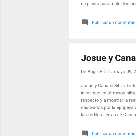
de piedra para moler los c
alimentos en cestas y piele
huesos tallados en forma d
Publicar un comentar
de 10.000 años desde nuest
escarpa (con declive),como 
Josue y Cana
De
Angel E Ortiz
mayo 09, 
Josue y Canaan Biblia, histo
ideas que en términos bíbli
respecto y a mostrar la r
cautivados por la epopeya 
las fértiles tierras de Cana
puntillosamente las contrad
marcha continua, a través d
Publicar un comentar