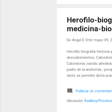
Herofilo-bio
medicina-bio
De
Angel E Ortiz
mayo 09, 
Herofilo-biografia-historia
descubrimientos, Calcedonia
Calcedonia ,nacido alrededo
padre de la anatomía , porq
tanto se permitió dicha prác
Publicar un comentar
Ubicación:
Kadıköy/Provinci