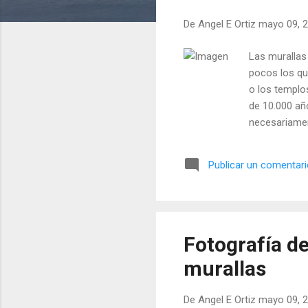
a
De
Angel E Ortiz
mayo 09, 
d
a
Las murallas 
s
pocos los qu
o los templo
de 10.000 añ
necesariamen
guijarros,no
argamasa. Di
Publicar un comentar
de alto? No 
alcanzan los
en la Antigua
Fotografía de
murallas
De
Angel E Ortiz
mayo 09, 