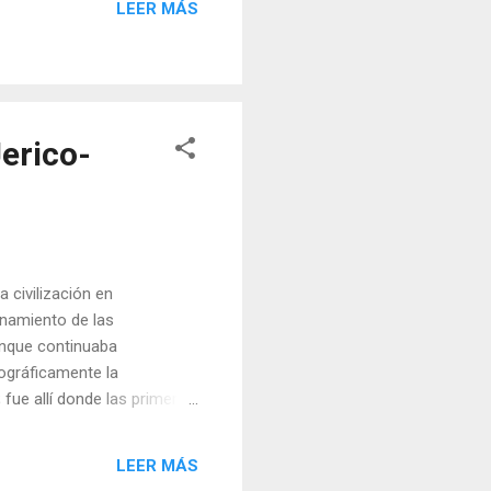
vas de la conquista, los
LEER MÁS
erico-
a civilización en
onamiento de las
unque continuaba
ográficamente la
 fue allí donde las primeras
ófico, ético y cosmogónico
a glaciar (paraíso de los
LEER MÁS
crificio de una divinidad.