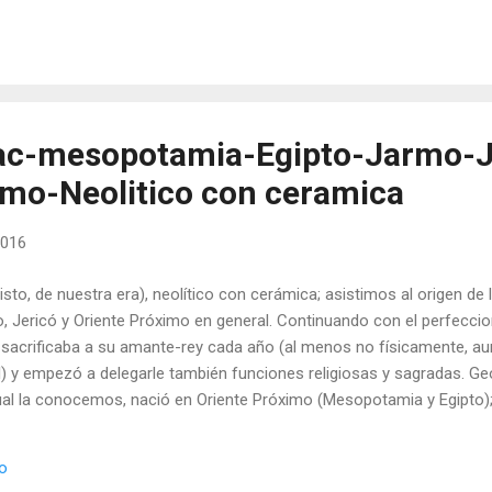
fesionales de Canaán. Hasta ahora se manejaban como fechas tentati
. Hay algo curio...
 ac-mesopotamia-Egipto-Jarmo-J
imo-Neolitico con ceramica
2016
sto, de nuestra era), neolítico con cerámica; asistimos al origen de l
 Jericó y Oriente Próximo en general. Continuando con el perfecci
no sacrificaba a su amante-rey cada año (al menos no físicamente, a
l) y empezó a delegarle también funciones religiosas y sagradas. Ge
 cual la conocemos, nació en Oriente Próximo (Mesopotamia y Egipto);
edad se dieron y las primeras manifestaciones de pensamiento filos
ca de los monumentos megalíticos y de las reminiscencias de la époc
io
 recurre con frecuencia al origen de las plantas como producto del sa