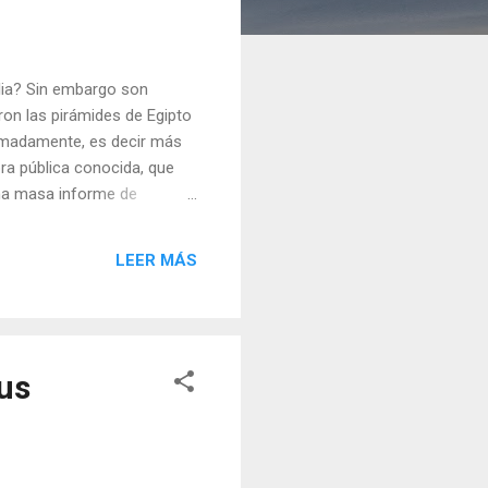
blia? Sin embargo son
ron las pirámides de Egipto
ximadamente, es decir más
ra pública conocida, que
una masa informe de
cemento, mortero o
uanto medían originalmente
LEER MÁS
múltiples destrucciones,
e sus murallas ; comercio
sus