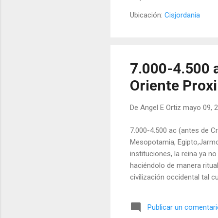
vencer a los ejércitos pro
años de 1.230 y 1.220 a de C
Ubicación:
Cisjordania
7.000-4.500
Oriente Prox
De
Angel E Ortiz
mayo 09, 
7.000-4.500 ac (antes de Cri
Mesopotamia, Egipto,Jarmo,
instituciones, la reina ya 
haciéndolo de manera ritua
civilización occidental tal
formas civilizadas de soci
emergen a la luz. Es la épo
Publicar un comentar
cazadores, edad de oro). Se