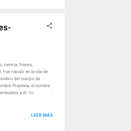
es-
, ciencia, frases,
 Fue nacido en la isla de
miembro del cuerpo de
ombre Praxitela; el nombre
ribuidos a él. Sin
 su primer biógrafo. Por
 de ayudar a la naturaleza,
 conjeturas y remedios
LEER MÁS