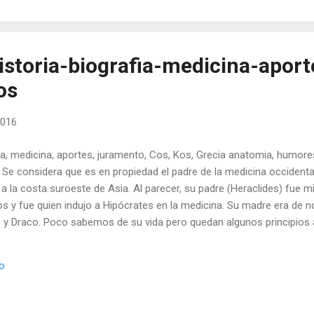
ndial estimada en 4 millones de habit...
istoria-biografia-medicina-aport
os
2016
fia, medicina, aportes, juramento, Cos, Kos, Grecia anatomia, humores
Se considera que es en propiedad el padre de la medicina occidental.
 a la costa suroeste de Asia. Al parecer, su padre (Heraclides) fue 
s y fue quien indujo a Hipócrates en la medicina. Su madre era de n
 y Draco. Poco sabemos de su vida pero quedan algunos principios at
les aluden a él como un famoso médico griego. Sorano de Éfeso fue
 estudiar al paciente y no solo a la enfermedad, puesto que se trata
io
r la curación. Hipocrates lucho por eliminar de la practica medica las
ismo, que ...