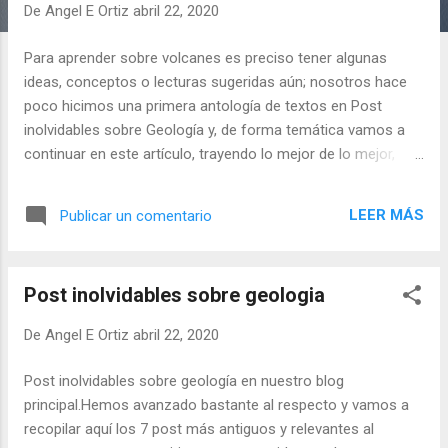
a
De
Angel E Ortiz
abril 22, 2020
d
Para aprender sobre volcanes es preciso tener algunas
a
ideas, conceptos o lecturas sugeridas aún; nosotros hace
s
poco hicimos una primera antología de textos en Post
inolvidables sobre Geología y, de forma temática vamos a
continuar en este artículo, trayendo lo mejor de lo mejor,
como es nuestro estilo habitual.
LEER MÁS
Publicar un comentario
Post inolvidables sobre geologia
De
Angel E Ortiz
abril 22, 2020
Post inolvidables sobre geología en nuestro blog
principal.Hemos avanzado bastante al respecto y vamos a
recopilar aquí los 7 post más antiguos y relevantes al