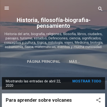
Ir al contenido principal
Historia, filosofía-biografia-
pensamiento
Historia del arte, biografia, religiones, filosofia, libros, ciudades,
paisajes, turismo, estados, Definiciones, ciencia, significados,
conceptos y cultura, lógica, mitología, viajes, Medicina, biología,
astronomía, física, matemáticas, eventos y mucha curiosidad.
PÁGINA PRINCIPAL
MÁS…
SOBRE ESTE BLOG DE HISTORIA
Mostrando las entradas de abril 22,
MOSTRAR TODO
E
2020
n
t
Para aprender sobre volcanes
r