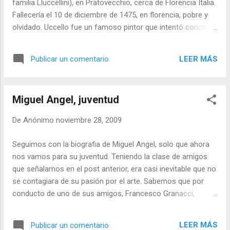
familia Lluccellini), en Pratovecchio, cerca de Florencia Italia.
Fallecería el 10 de diciembre de 1475, en florencia, pobre y
olvidado. Uccello fue un famoso pintor que intentó conciliar
dos estilos diferentes: el gótico tardío y el renacimiento
temprano. Para el año de 1407 sabemos que Paolo Uccello
LEER MÁS
Publicar un comentario
es aprendiz en el taller del escultor Ghiberti , teniendo tan
solo 10 años. Para el año de 1414 sabemos que Uccello se
une a la cofradía de pintores (Compagnia di San Luca) y al
Miguel Angel, juventud
año siguiente se une al gremio oficial de pintores de
Florencia (Arte dei Medici e degli Speziali). Para entonces es
De
Anónimo
noviembre 28, 2009
un pintor independiente pero trabaja con Ghiberti. Algunos
dicen que participaría en la "Historia del génesis", del
Seguimos con la biografia de Miguel Angel, solo que ahora
claustro del antiguo claustro de Santa Maria Novella pero los
nos vamos para su juventud. Teniendo la clase de amigos
especialistas no concuerdan en esto. Entre 1425-1430
que señalamos en el post anterior, era casi inevitable que no
Uccello trabaja en los mosaicos de San ...
se contagiara de su pasión por el arte. Sabemos que por
conducto de uno de sus amigos, Francesco Granacci,
ingresaría por primera vez al taller del maestro Ghirlandaio .
Enterados su padre y su tío de los caprichos de Miguel
LEER MÁS
Publicar un comentario