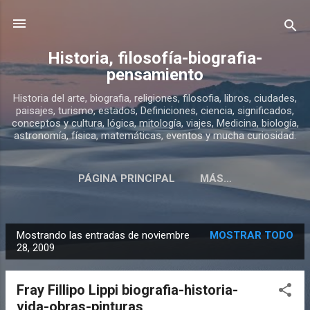
Ir al contenido principal
Historia, filosofía-biografia-
pensamiento
Historia del arte, biografia, religiones, filosofia, libros, ciudades,
paisajes, turismo, estados, Definiciones, ciencia, significados,
conceptos y cultura, lógica, mitología, viajes, Medicina, biología,
astronomía, física, matemáticas, eventos y mucha curiosidad.
PÁGINA PRINCIPAL
MÁS…
SOBRE ESTE BLOG DE HISTORIA
Mostrando las entradas de noviembre
MOSTRAR TODO
E
28, 2009
n
t
Fray Fillipo Lippi biografia-historia-
r
vida-obras-pinturas