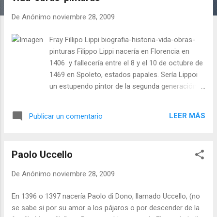
a
d
De
Anónimo
noviembre 28, 2009
a
Fray Fillipo Lippi biografia-historia-vida-obras-
s
pinturas Filippo Lippi nacería en Florencia en
1406 y fallecería entre el 8 y el 10 de octubre de
1469 en Spoleto, estados papales. Sería Lippoi
un estupendo pintor de la segunda generación
de artistas del renacimiento , claramente
influenciado por Masaccio y por Fra angelico.
LEER MÁS
Publicar un comentario
Paolo Uccello
De
Anónimo
noviembre 28, 2009
En 1396 o 1397 nacería Paolo di Dono, llamado Uccello, (no
se sabe si por su amor a los pájaros o por descender de la