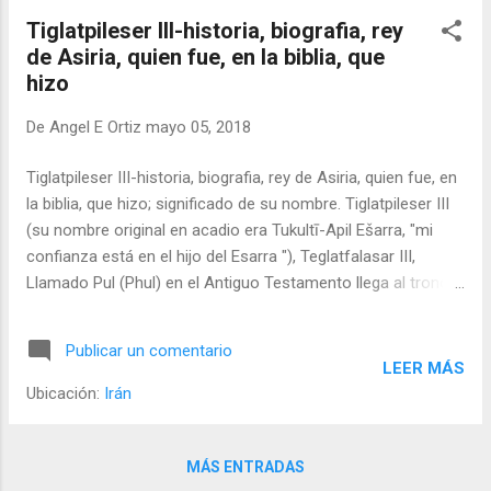
Tiglatpileser III-historia, biografia, rey
de Asiria, quien fue, en la biblia, que
hizo
De
Angel E Ortiz
mayo 05, 2018
Tiglatpileser III-historia, biografia, rey de Asiria, quien fue, en
la biblia, que hizo; significado de su nombre. Tiglatpileser III
(su nombre original en acadio era Tukultī-Apil Ešarra, "mi
confianza está en el hijo del Esarra "), Teglatfalasar III,
Llamado Pul (Phul) en el Antiguo Testamento llega al trono
asirio como sucesor de su padre Shalmaneser (luego de
una guerra civil donde murió casi toda la familia real) y crea
Publicar un comentario
un gran impero que se extiende desde el golfo Pérsico hasta
LEER MÁS
Egipto (lo que incluye a Babilonia, Israel, medos, hititas, Siria,
Ubicación:
Irán
etc).
MÁS ENTRADAS