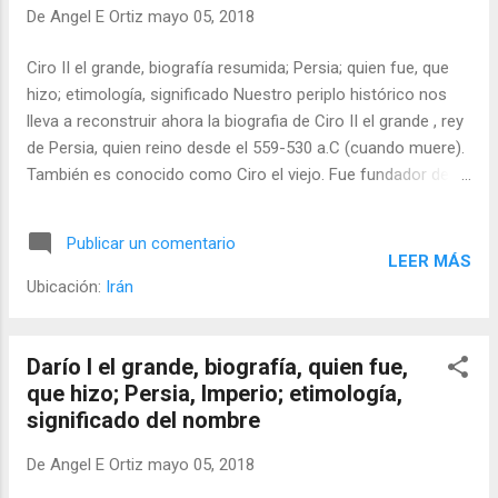
De
Angel E Ortiz
mayo 05, 2018
Ciro II el grande, biografía resumida; Persia; quien fue, que
hizo; etimología, significado Nuestro periplo histórico nos
lleva a reconstruir ahora la biografia de Ciro II el grande , rey
de Persia, quien reino desde el 559-530 a.C (cuando muere).
También es conocido como Ciro el viejo. Fue fundador del
imperio aqueménida, que comprendía todos los estados
civilizados del cercano oriente, gran parte de Asia y el
Publicar un comentario
Cáucaso, así como algunos territorios en Europa.
LEER MÁS
Ubicación:
Irán
Darío I el grande, biografía, quien fue,
que hizo; Persia, Imperio; etimología,
significado del nombre
De
Angel E Ortiz
mayo 05, 2018