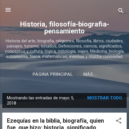
Ir al contenido principal
Historia, filosofía-biografia-
pensamiento
Historia del arte, biografia, religiones, filosofia, libros, ciudades,
paisajes, turismo, estados, Definiciones, ciencia, significados,
conceptos y cultura, lógica, mitología, viajes, Medicina, biología,
astronomía, física, matemáticas, eventos y mucha curiosidad.
PÁGINA PRINCIPAL
MÁS…
SOBRE ESTE BLOG DE HISTORIA
Mostrando las entradas de mayo 5,
MOSTRAR TODO
E
2018
n
t
Ezequías en la biblia, biografía, quien
r
fue, que hizo; historia, significado,