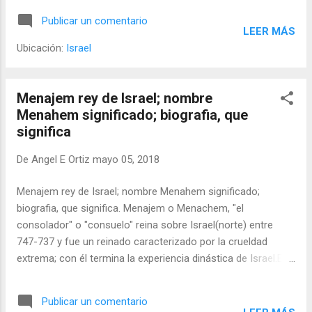
intérprete de ella, criticó duramente las diferencias sociales
Publicar un comentario
de la clase aristocrática de Samaria -que seguía obteniendo
LEER MÁS
su riqueza del comercio equino y la venta de aceite de oliva
Ubicación:
Israel
a Egipto[3]- y los pobres del común (a quienes se les
despoja de las tierras y se les esclaviza sin piedad por
deudas).
Menajem rey de Israel; nombre
Menahem significado; biografia, que
significa
De
Angel E Ortiz
mayo 05, 2018
Menajem rey de Israel; nombre Menahem significado;
biografia, que significa. Menajem o Menachem, "el
consolador" o "consuelo" reina sobre Israel(norte) entre
747-737 y fue un reinado caracterizado por la crueldad
extrema; con él termina la experiencia dinástica de Israel.Era
hijo de Gadi. Ejerció el poder con crueldad escudado en la
protección asiria.
Publicar un comentario