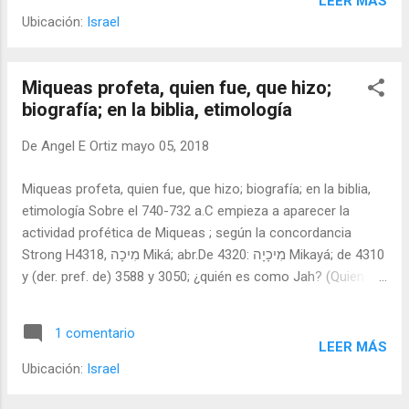
LEER MÁS
Ubicación:
Israel
Miqueas profeta, quien fue, que hizo;
biografía; en la biblia, etimología
De
Angel E Ortiz
mayo 05, 2018
Miqueas profeta, quien fue, que hizo; biografía; en la biblia,
etimología Sobre el 740-732 a.C empieza a aparecer la
actividad profética de Miqueas ; según la concordancia
Strong H4318, מִיכָה Miká; abr.De 4320: מִיכָיָה Mikayá; de 4310
y (der. pref. de) 3588 y 3050; ¿quién es como Jah? (Quien es
como Yahvé)- (1), profeta del pueblo llano, siendo el primer
profeta que predijo la destrucción de Jerusalén (Miqueas
1 comentario
3:12)(2). Del hebreo: מִיכָה הַמֹּרַשִּתִּי mīkhā hammōrashtī
LEER MÁS
"Miqueas el Morashtite".
Ubicación:
Israel