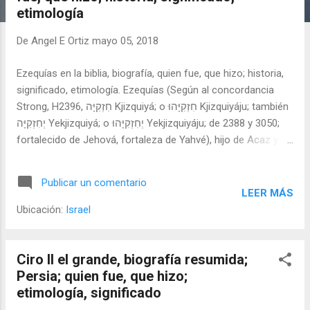
a
etimología
d
a
De
Angel E Ortiz
mayo 05, 2018
s
Ezequías en la biblia, biografía, quien fue, que hizo; historia,
significado, etimología. Ezequías (Según al concordancia
Strong, H2396, חִזְקִיָּה Kjizquiyá; o חִזְקִיָּהוּ Kjizquiyáju; también
יְחִזְקִיָּה Yekjizquiyá; o יְחִזְקִיָּהוּ Yekjizquiyáju; de 2388 y 3050;
fortalecido de Jehová, fortaleza de Yahvé), hijo de Acaz y
rey de Judá (727-698 a.C.) La presión asiria disminuye
debido a los motines en Babilonia y los territorios del Norte
Publicar un comentario
del imperio asirio.
LEER MÁS
Ubicación:
Israel
Ciro II el grande, biografía resumida;
Persia; quien fue, que hizo;
etimología, significado