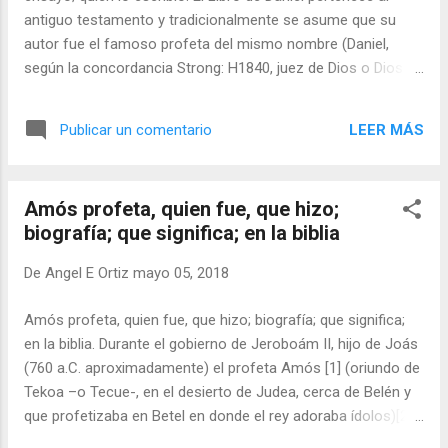
antiguo testamento y tradicionalmente se asume que su
autor fue el famoso profeta del mismo nombre (Daniel,
según la concordancia Strong: H1840, juez de Dios o Dios es
mi juez) del cual no hay precisión histórica, tan solo se
menciona en Libros como el de Ezequiel y otros, como
LEER MÁS
Publicar un comentario
prototipo de personaje justo y sabio (aunque haya un Daniel
sobre el 602 AC en la corte de Nabuconodosor y se haga
alusión a él en algunas partes del libro).
Amós profeta, quien fue, que hizo;
biografía; que significa; en la biblia
De
Angel E Ortiz
mayo 05, 2018
Amós profeta, quien fue, que hizo; biografía; que significa;
en la biblia. Durante el gobierno de Jeroboám II, hijo de Joás
(760 a.C. aproximadamente) el profeta Amós [1] (oriundo de
Tekoa –o Tecue-, en el desierto de Judea, cerca de Belén y
que profetizaba en Betel en donde el rey adoraba ídolos)[2],
pastor, conocedor de la historia reciente de Israel e