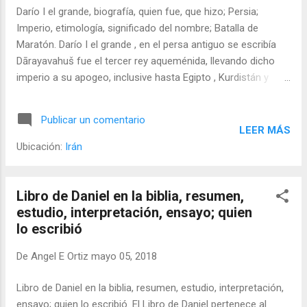
Darío I el grande, biografía, quien fue, que hizo; Persia;
Imperio, etimología, significado del nombre; Batalla de
Maratón. Darío I el grande , en el persa antiguo se escribía
Dārayavahuš fue el tercer rey aqueménida, llevando dicho
imperio a su apogeo, inclusive hasta Egipto , Kurdistán y
partes de Grecia. Era el hijo mayor de cinco hijos de
Hitaspes, un sátrapa de Bactria que también fue oficial de
Publicar un comentario
Ciro II; el nombre de su progenitora era Rhodogune. Nacería
LEER MÁS
en el 549 aC.
Ubicación:
Irán
Libro de Daniel en la biblia, resumen,
estudio, interpretación, ensayo; quien
lo escribió
De
Angel E Ortiz
mayo 05, 2018
Libro de Daniel en la biblia, resumen, estudio, interpretación,
ensayo; quien lo escribió. El Libro de Daniel pertenece al