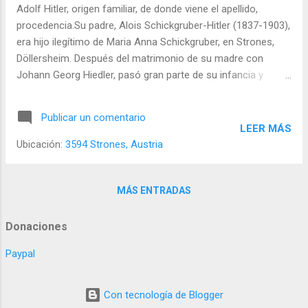
Adolf Hitler, origen familiar, de donde viene el apellido,
procedencia.Su padre, Alois Schickgruber-Hitler (1837-1903),
era hijo ilegítimo de Maria Anna Schickgruber, en Strones,
Döllersheim. Después del matrimonio de su madre con
Johann Georg Hiedler, pasó gran parte de su infancia y
juventud en la región fronteriza de Spital, en casa de Johann
Nemopuceno Hüttler. Desde 1851 a 1855, Alois estuvo como
Publicar un comentario
aprendiz de zapatero con su pariente Ledermüller, primero
LEER MÁS
en Spital y después en Viena, adonde llegó en 1853. Allí
Ubicación:
3594 Strones, Austria
entabló amistad con los aduaneros de Spital y la comarca.
MÁS ENTRADAS
Donaciones
Paypal
Con tecnología de Blogger