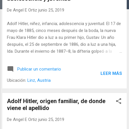
a
d
De
Angel E Ortiz
junio 25, 2019
a
Adolf Hitler, niñez, infancia; adolescencia y juventud. El 17 de
s
mayo de 1885, cinco meses después de la boda, la nueva
Frau Klara Hitler dio a luz a su primer hijo, Gustav. Un año
después, el 25 de septiembre de 1886, dio a luz a una hija,
Ida. Durante el invierno de 1887–8, la difteria golpeó a la
familia Hitler, causando la muerte de Gustav (8 de diciembre)
e Ida (2 de enero).
Publicar un comentario
LEER MÁS
Ubicación:
Linz, Austria
Adolf Hitler, origen familiar, de donde
viene el apellido
De
Angel E Ortiz
junio 25, 2019