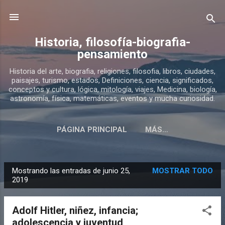
Ir al contenido principal
Historia, filosofía-biografia-
pensamiento
Historia del arte, biografia, religiones, filosofia, libros, ciudades,
paisajes, turismo, estados, Definiciones, ciencia, significados,
conceptos y cultura, lógica, mitología, viajes, Medicina, biología,
astronomía, física, matemáticas, eventos y mucha curiosidad.
PÁGINA PRINCIPAL
MÁS…
SOBRE ESTE BLOG DE HISTORIA
Mostrando las entradas de junio 25,
MOSTRAR TODO
E
2019
n
t
Adolf Hitler, niñez, infancia;
r
adolescencia y juventud