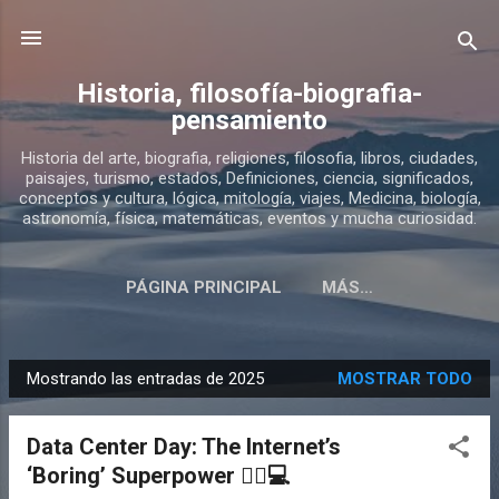
Ir al contenido principal
Historia, filosofía-biografia-
pensamiento
Historia del arte, biografia, religiones, filosofia, libros, ciudades,
paisajes, turismo, estados, Definiciones, ciencia, significados,
conceptos y cultura, lógica, mitología, viajes, Medicina, biología,
astronomía, física, matemáticas, eventos y mucha curiosidad.
PÁGINA PRINCIPAL
MÁS…
SOBRE ESTE BLOG DE HISTORIA
Mostrando las entradas de 2025
MOSTRAR TODO
E
n
Data Center Day: The Internet’s
t
‘Boring’ Superpower 🦸‍♂️💻
r