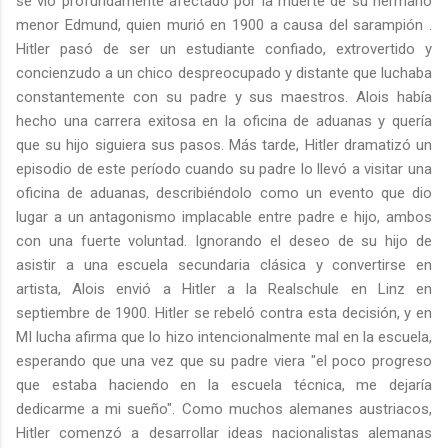
se vio profundamente afectado por la muerte de su hermano
menor Edmund, quien murió en 1900 a causa del sarampión .
Hitler pasó de ser un estudiante confiado, extrovertido y
concienzudo a un chico despreocupado y distante que luchaba
constantemente con su padre y sus maestros. Alois había
hecho una carrera exitosa en la oficina de aduanas y quería
que su hijo siguiera sus pasos. Más tarde, Hitler dramatizó un
episodio de este período cuando su padre lo llevó a visitar una
oficina de aduanas, describiéndolo como un evento que dio
lugar a un antagonismo implacable entre padre e hijo, ambos
con una fuerte voluntad. Ignorando el deseo de su hijo de
asistir a una escuela secundaria clásica y convertirse en
artista, Alois envió a Hitler a la Realschule en Linz en
septiembre de 1900. Hitler se rebeló contra esta decisión, y en
MI lucha afirma que lo hizo intencionalmente mal en la escuela,
esperando que una vez que su padre viera "el poco progreso
que estaba haciendo en la escuela técnica, me dejaría
dedicarme a mi sueño". Como muchos alemanes austriacos,
Hitler comenzó a desarrollar ideas nacionalistas alemanas