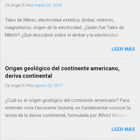
De
Angel E Ortiz
marzo 02, 2019
Tales de Mileto, electricidad estática, ámbar, elektron,
magnetismo, origen de la electricidad. ¿Quién fue Tales de
Mileto? ¿Qué descubrió sobre el ámbar y la electricidad
estática? ¿Por qué dijo que la piedra imán tiene alma? ¿Cómo
LEER MÁS
influyó Mileto en su pensamiento? ¿Cuál es el origen
etimológico de la palabra electricidad? ¿Por qué pasaron más
de 2.000 años antes de que alguien continuara sus ideas?
Origen geológico del continente americano,
deriva continental
De
Angel E Ortiz
agosto 20, 2017
¿Cuál es el origen geológico del continente americano? Para
entender esta fascinante historia, es fundamental conocer la
teoría de la deriva continental, formulada por Alfred Wegener
en el siglo XX. Esta teoría nos lleva unos 250-300 millones de
LEER MÁS
años atrás, cuando la superficie terrestre estaba unificada en
un solo supercontinente conocido como Pangea. Aunque