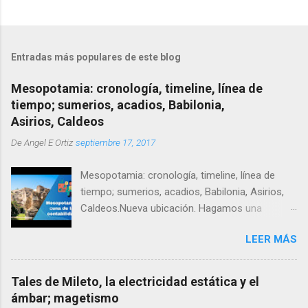
Entradas más populares de este blog
Mesopotamia: cronología, timeline, línea de
tiempo; sumerios, acadios, Babilonia,
Asirios, Caldeos
De
Angel E Ortiz
septiembre 17, 2017
Mesopotamia: cronología, timeline, línea de
tiempo; sumerios, acadios, Babilonia, Asirios,
Caldeos.Nueva ubicación. Hagamos una
cronología de Mesopotamia, un timeline o linea
LEER MÁS
de tiempo que nos permita resumir y entender
su evolución cultural en contexto.
Tales de Mileto, la electricidad estática y el
ámbar; magetismo