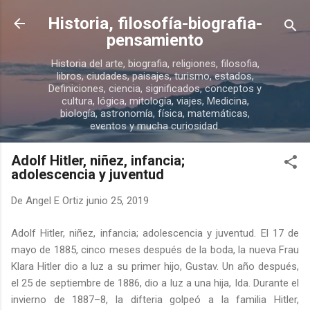
Ir al contenido principal
Historia, filosofía-biografia-
pensamiento
Historia del arte, biografia, religiones, filosofia,
libros, ciudades, paisajes, turismo, estados,
Definiciones, ciencia, significados, conceptos y
cultura, lógica, mitología, viajes, Medicina,
biología, astronomía, física, matemáticas,
eventos y mucha curiosidad.
Adolf Hitler, niñez, infancia;
adolescencia y juventud
De
Angel E Ortiz
junio 25, 2019
Adolf Hitler, niñez, infancia; adolescencia y juventud. El 17 de
mayo de 1885, cinco meses después de la boda, la nueva Frau
Klara Hitler dio a luz a su primer hijo, Gustav. Un año después,
el 25 de septiembre de 1886, dio a luz a una hija, Ida. Durante el
invierno de 1887–8, la difteria golpeó a la familia Hitler,