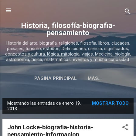
Ir al contenido principal
Historia, filosofía-biografia-
pensamiento
Historia del arte, biografia, religiones, filosofia, libros, ciudades,
paisajes, turismo, estados, Definiciones, ciencia, significados,
conceptos y cultura, lógica, mitología, viajes, Medicina, biología,
astronomía, física, matemáticas, eventos y mucha curiosidad.
PÁGINA PRINCIPAL
MÁS…
SOBRE ESTE BLOG DE HISTORIA
Mostrando las entradas de enero 19,
MOSTRAR TODO
E
2013
n
t
John Locke-biografia-historia-
r
pensamiento-informacion