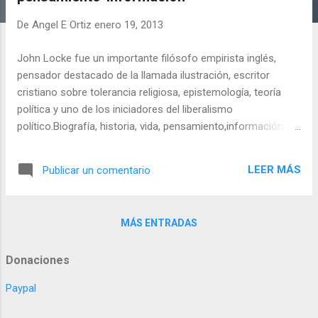
a
d
De
Angel E Ortiz
enero 19, 2013
a
John Locke fue un importante filósofo empirista inglés,
s
pensador destacado de la llamada ilustración, escritor
cristiano sobre tolerancia religiosa, epistemología, teoría
política y uno de los iniciadores del liberalismo
político.Biografía, historia, vida, pensamiento,información,
obras.
LEER MÁS
Publicar un comentario
MÁS ENTRADAS
Donaciones
Paypal