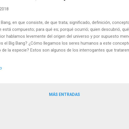
 2018
 Bang, en que consiste, de que trata; significado, definición, concept
e está compuesto; para qué es; porqué ocurrió; quien descubrió, qué
erior hablamos levemente del origen del universo y por supuesto me
es el Big Bang? ¿Cómo llegamos los seres humanos a este concepto
ro de la especie? Estos son algunos de los interrogantes que tratare
io
MÁS ENTRADAS