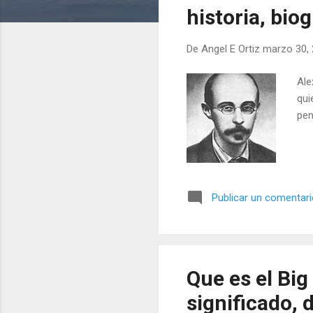
a
historia, bio
d
a
De
Angel E Ortiz
marzo 30,
s
Ale
qui
pen
Publicar un comentar
Que es el Big
significado, 