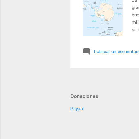
gra
enc
mil
sie
pol
no 
Publicar un comentar
de 
map
máx
198
Donaciones
Paypal