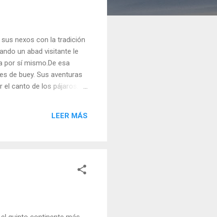
sus nexos con la tradición
ndo un abad visitante le
la por sí mismo.De esa
les de buey. Sus aventuras
 el canto de los pájaros,
e las islas era de solo
 de viñas Y muchas otras
LEER MÁS
dares. Finalmente, después
 el quinto continente más