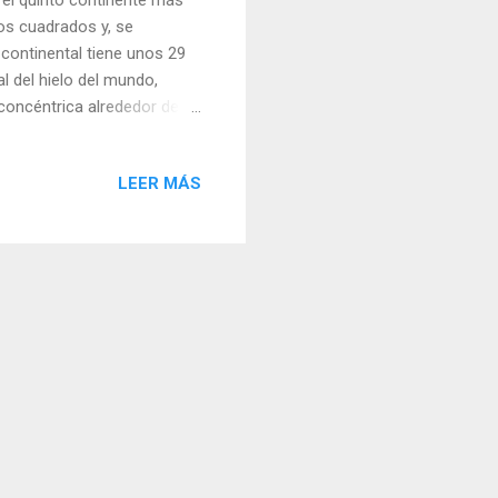
ros cuadrados y, se
 continental tiene unos 29
l del hielo del mundo,
concéntrica alrededor del
 casi circular su forma, de
de distancia del extremo sur
LEER MÁS
mar de Weddel. Veamos un
onde la temperatura
asta el momento( 21 de julio