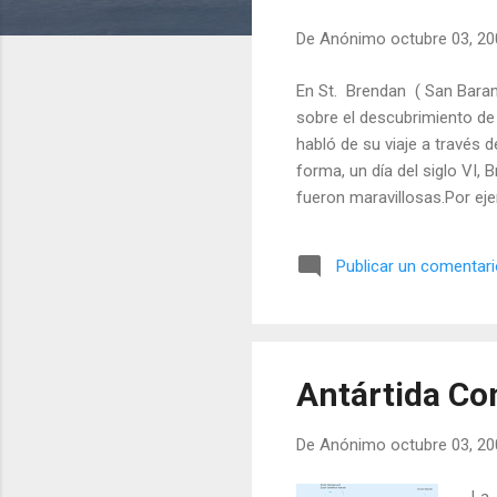
a
De
Anónimo
octubre 03, 2
d
a
En St. Brendan ( San Baran
s
sobre el descubrimiento de
habló de su viaje a través 
forma, un día del siglo VI,
fueron maravillosas.Por eje
que abundaban tanto que le 
piedras, otra de bosques e
Publicar un comentar
narraciones fantásticas, qu
de siete año...
Antártida Co
De
Anónimo
octubre 03, 2
La 