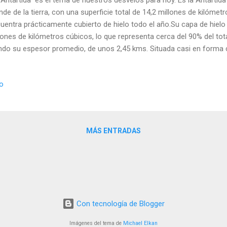
nde de la tierra, con una superficie total de 14,2 millones de kilómet
uentra prácticamente cubierto de hielo todo el año.Su capa de hielo
lones de kilómetros cúbicos, lo que representa cerca del 90% del tota
ndo su espesor promedio, de unos 2,45 kms. Situada casi en forma 
o sur, la antártida (cuyo nombre traduce, "Opuesto al Ártico") y sería
ser por la península Antártica, que llega hasta unos 970 kilómetros 
io
Sudamérica y, por dos ensenadas principales, el mar de Ross y el 
a para orientarnos un poco mejor: Se trata de un mundo de hielo d
ima registrada, no ha superado los 59 ° Fahrenheit, y la más baja h
3) ha sido de -129 ...
MÁS ENTRADAS
Con tecnología de Blogger
Imágenes del tema de
Michael Elkan