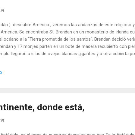
009
dán ) descubre America , veremos las andanzas de este religioso y 
 America. Se encontraba St. Brendan en un monasterio de Irlanda cua
del océano a la "Tierra prometida de los santos". Brendan decició ver
 Brendan y 17 monjes parten en un bote de madera recubierto con pie
mplo llegaron a islas de ovejas blancas gigantes y a otra cubierta por
impedían caminar (me imagino el estruendo piar de las aves). Otra d
spesos; otra que denominó isla de las corrientes; una más pletórica
io
e incluían gran variedad de árboles y frutos extraños para sus pala
ntinente, donde está,
009
Antártida es el tema de nuestros desvelos para hoy. Es la Antártida