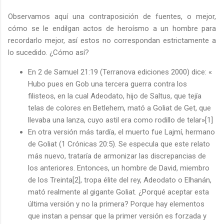
Observamos aquí una contraposición de fuentes, o mejor,
cómo se le endilgan actos de heroísmo a un hombre para
recordarlo mejor, así estos no correspondan estrictamente a
lo sucedido. ¿Cómo así?
En 2 de Samuel 21:19 (Terranova ediciones 2000) dice: «
Hubo pues en Gob una tercera guerra contra los
filisteos, en la cual Adeodato, hijo de Saltus, que tejía
telas de colores en Betlehem, mató a Goliat de Get, que
llevaba una lanza, cuyo astil era como rodillo de telar»[1]
En otra versión más tardía, el muerto fue Lajmí, hermano
de Goliat (1 Crónicas 20:5). Se especula que este relato
más nuevo, trataría de armonizar las discrepancias de
los anteriores. Entonces, un hombre de David, miembro
de los Treinta[2], tropa élite del rey, Adeodato o Elhanán,
mató realmente al gigante Goliat. ¿Porqué aceptar esta
última versión y no la primera? Porque hay elementos
que instan a pensar que la primer versión es forzada y