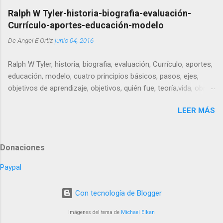
enero).
Ralph W Tyler-historia-biografia-evaluación-
Currículo-aportes-educación-modelo
De
Angel E Ortiz
junio 04, 2016
Ralph W Tyler, historia, biografia, evaluación, Currículo, aportes,
educación, modelo, cuatro principios básicos, pasos, ejes,
objetivos de aprendizaje, objetivos, quién fue, teoría,vida, obra.
Ralph Winfred Tyler fue un educador norteamericano que
LEER MÁS
trabajó el diseño curricular y la evaluación como sus temas
referentes. Durante su vida asesoró a varios organismos
estatales e influyó poderosamente en la Ley elemental y
Donaciones
secundario de 1965. Nació el 22 de abril de 1902 en Chicago,
Estados Unidos, siendo el sexto de ocho hermanos (de los
Paypal
cuales solo 4 llegaron a la edad adulta), en un hogar donde su
padre era Médico (muy bien pagado según se cuenta) -quien
Con tecnología de Blogger
luego decide ingresar al seminario y ejercer de ministro
religioso- y murió el 18 de febrero de 1994 en el St. Paul's
Imágenes del tema de
Michael Elkan
Health Care Center San Diego debido a un cáncer avanzado.