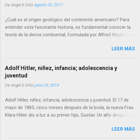
De
Angel E Ortiz
agosto 20, 2017
¿Cuál es el origen geológico del continente americano? Para
entender esta fascinante historia, es fundamental conocer la
teoría de la deriva continental, formulada por Alfred Wegener
en el siglo XX. Esta teoría nos lleva unos 250-300 millones de
LEER MÁS
años atrás, cuando la superficie terrestre estaba unificada en
un solo supercontinente conocido como Pangea. Aunque
Pangea no fue el único supercontinente en la historia del
Adolf Hitler, niñez, infancia; adolescencia y
planeta, sí fue el último en existir antes de que los continentes
juventud
comenzaran a desplazarse hacia sus ubicaciones actuales.
De
Angel E Ortiz
junio 25, 2019
Nos situamos al final del Paleozoico y al comienzo del
Mesozoico, una era de cambios dramáticos que transformaría
Adolf Hitler, niñez, infancia; adolescencia y juventud. El 17 de
la configuración de los continentes tal como los conocemos
mayo de 1885, cinco meses después de la boda, la nueva Frau
hoy. En ese entonces, el territorio que hoy conocemos como
Klara Hitler dio a luz a su primer hijo, Gustav. Un año después,
América del Norte y América del Sur formaba parte de un
el 25 de septiembre de 1886, dio a luz a una hija, Ida. Durante el
enorme bloque de tierra firme. Las masas continentales se
LEER MÁS
invierno de 1887–8, la difteria golpeó a la familia Hitler,
tocaban directamente, conectando lo que actualmente son
causando la muerte de Gustav (8 de diciembre) e Ida (2 de
México, Costa Rica y las zonas septentrionales de Colo...