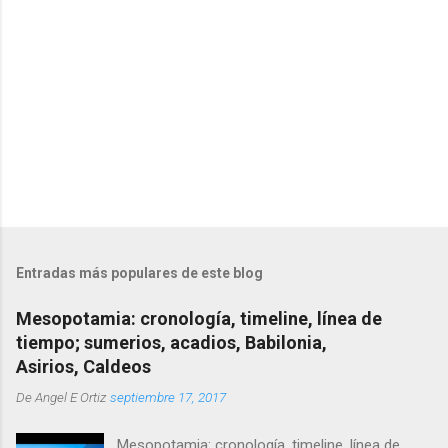
o
s
Entradas más populares de este blog
Mesopotamia: cronología, timeline, línea de
tiempo; sumerios, acadios, Babilonia,
Asirios, Caldeos
De
Angel E Ortiz
septiembre 17, 2017
Mesopotamia: cronología, timeline, línea de