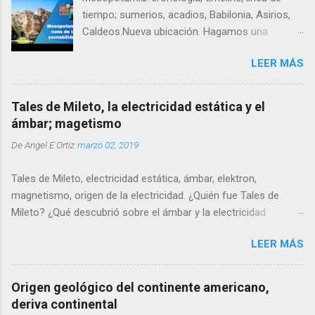
tiempo; sumerios, acadios, Babilonia, Asirios,
Caldeos.Nueva ubicación. Hagamos una
cronología de Mesopotamia, un timeline o linea
LEER MÁS
de tiempo que nos permita resumir y entender
su evolución cultural en contexto.
Tales de Mileto, la electricidad estática y el
ámbar; magetismo
De
Angel E Ortiz
marzo 02, 2019
Tales de Mileto, electricidad estática, ámbar, elektron,
magnetismo, origen de la electricidad. ¿Quién fue Tales de
Mileto? ¿Qué descubrió sobre el ámbar y la electricidad
estática? ¿Por qué dijo que la piedra imán tiene alma? ¿Cómo
LEER MÁS
influyó Mileto en su pensamiento? ¿Cuál es el origen
etimológico de la palabra electricidad? ¿Por qué pasaron más
de 2.000 años antes de que alguien continuara sus ideas?
Origen geológico del continente americano,
deriva continental