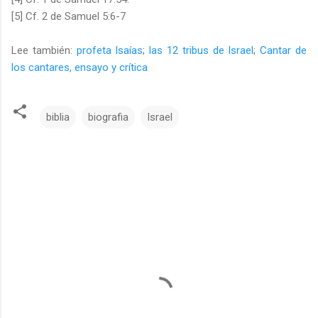
[5] Cf. 2 de Samuel 5:6-7
Lee también:
profeta Isaías
;
las 12 tribus de Israel
;
Cantar de
los cantares, ensayo y crítica
biblia
biografia
Israel
C
o
m
e
n
t
a
r
i