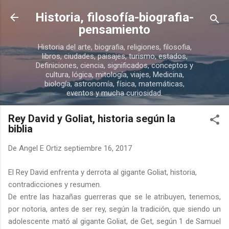
Ir al contenido principal
Historia, filosofía-biografia-
pensamiento
Historia del arte, biografia, religiones, filosofia,
libros, ciudades, paisajes, turismo, estados,
Definiciones, ciencia, significados, conceptos y
cultura, lógica, mitología, viajes, Medicina,
biología, astronomía, física, matemáticas,
eventos y mucha curiosidad.
Rey David y Goliat, historia según la
biblia
De
Angel E Ortiz
septiembre 16, 2017
El Rey David enfrenta y derrota al gigante Goliat, historia,
contradicciones y resumen.
De entre las hazañas guerreras que se le atribuyen, tenemos,
por notoria, antes de ser rey, según la tradición, que siendo un
adolescente mató al gigante Goliat, de Get, según 1 de Samuel