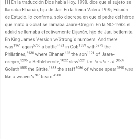
[1] En la traducción Dios habla Hoy, 1998, dice que el sujeto se
llamaba Elhanán, hijo de Jaír. En la Reina Valera 1995, Edición
de Estudio, lo confirma, solo discrepa en que el padre del héroe
que mató a Goliat se llamaba Jaare-Oregim. En la NC-1983, el
adalid se llamaba efectivamente Elijanán, hijo de Jari, betlemita.
En King James Version w/Strong´s numbers: And there
1961
5750
4421
1359
5973
was
again
a battle
in Gob
with
the
6430
445
1121
Philistines,
where Elhanan
the son
of Jaare-
3296
1022
5221
(853)
oregim,
a Bethlehemite,
slew
the
brother
of
1555
1663
6086
2595
Goliath
the Gittite,
the staff
of whose spear
was
707
4500
like a weaver's
beam.