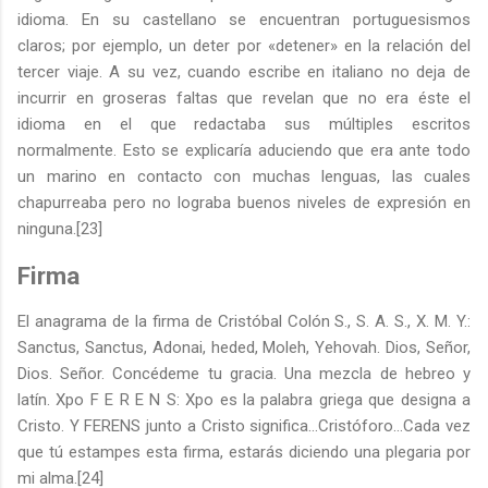
idioma. En su castellano se encuentran portuguesismos
claros; por ejemplo, un deter por «detener» en la relación del
tercer viaje. A su vez, cuando escribe en italiano no deja de
incurrir en groseras faltas que revelan que no era éste el
idioma en el que redactaba sus múltiples escritos
normalmente. Esto se explicaría aduciendo que era ante todo
un marino en contacto con muchas lenguas, las cuales
chapurreaba pero no lograba buenos niveles de expresión en
ninguna.[23]
Firma
El anagrama de la firma de Cristóbal Colón S., S. A. S., X. M. Y.:
Sanctus, Sanctus, Adonai, heded, Moleh, Yehovah. Dios, Señor,
Dios. Señor. Concédeme tu gracia. Una mezcla de hebreo y
latín. Xpo F E R E N S: Xpo es la palabra griega que designa a
Cristo. Y FERENS junto a Cristo significa…Cristóforo…Cada vez
que tú estampes esta firma, estarás diciendo una plegaria por
mi alma.[24]