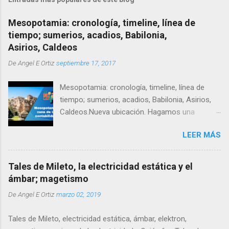
Mesopotamia: cronología, timeline, línea de
tiempo; sumerios, acadios, Babilonia,
Asirios, Caldeos
De
Angel E Ortiz
septiembre 17, 2017
Mesopotamia: cronología, timeline, línea de
tiempo; sumerios, acadios, Babilonia, Asirios,
Caldeos.Nueva ubicación. Hagamos una
cronología de Mesopotamia, un timeline o linea
LEER MÁS
de tiempo que nos permita resumir y entender
su evolución cultural en contexto.
Tales de Mileto, la electricidad estática y el
ámbar; magetismo
De
Angel E Ortiz
marzo 02, 2019
Tales de Mileto, electricidad estática, ámbar, elektron,