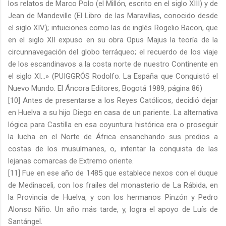
los relatos de Marco Polo (el Millón, escrito en el siglo XIII) y de
Jean de Mandeville (El Libro de las Maravillas, conocido desde
el siglo XIV); intuiciones como las de inglés Rogelio Bacon, que
en el siglo XII expuso en su obra Opus Majus la teoría de la
circunnavegación del globo terráqueo; el recuerdo de los viaje
de los escandinavos a la costa norte de nuestro Continente en
el siglo XI…» (PUIGGRÓS Rodolfo. La España que Conquistó el
Nuevo Mundo. El Áncora Editores, Bogotá 1989, página 86)
[10] Antes de presentarse a los Reyes Católicos, decidió dejar
en Huelva a su hijo Diego en casa de un pariente. La alternativa
lógica para Castilla en esa coyuntura histórica era o proseguir
la lucha en el Norte de África ensanchando sus predios a
costas de los musulmanes, o, intentar la conquista de las
lejanas comarcas de Extremo oriente.
[11] Fue en ese año de 1485 que establece nexos con el duque
de Medinaceli, con los frailes del monasterio de La Rábida, en
la Provincia de Huelva, y con los hermanos Pinzón y Pedro
Alonso Niño. Un año más tarde, y, logra el apoyo de Luís de
Santángel.