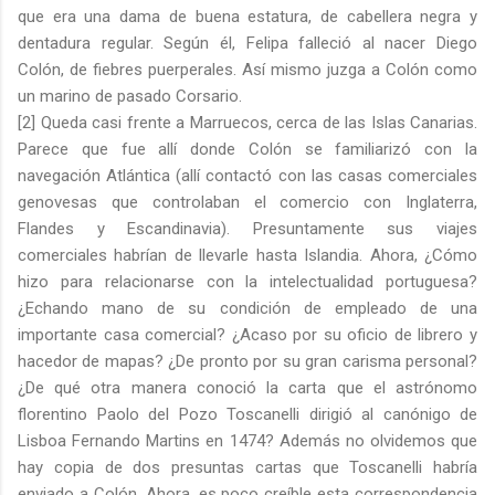
que era una dama de buena estatura, de cabellera negra y
dentadura regular. Según él, Felipa falleció al nacer Diego
Colón, de fiebres puerperales. Así mismo juzga a Colón como
un marino de pasado Corsario.
[2] Queda casi frente a Marruecos, cerca de las Islas Canarias.
Parece que fue allí donde Colón se familiarizó con la
navegación Atlántica (allí contactó con las casas comerciales
genovesas que controlaban el comercio con Inglaterra,
Flandes y Escandinavia). Presuntamente sus viajes
comerciales habrían de llevarle hasta Islandia. Ahora, ¿Cómo
hizo para relacionarse con la intelectualidad portuguesa?
¿Echando mano de su condición de empleado de una
importante casa comercial? ¿Acaso por su oficio de librero y
hacedor de mapas? ¿De pronto por su gran carisma personal?
¿De qué otra manera conoció la carta que el astrónomo
florentino Paolo del Pozo Toscanelli dirigió al canónigo de
Lisboa Fernando Martins en 1474? Además no olvidemos que
hay copia de dos presuntas cartas que Toscanelli habría
enviado a Colón. Ahora, es poco creíble esta correspondencia