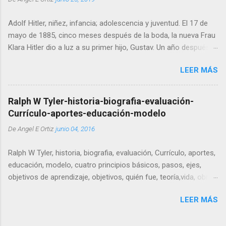
Nos situamos al final del Paleozoico y al comienzo del
Mesozoico, una era de cambios dramáticos que transformaría
Adolf Hitler, niñez, infancia; adolescencia y juventud. El 17 de
la configuración de los continentes tal como los conocemos
mayo de 1885, cinco meses después de la boda, la nueva Frau
hoy. En ese entonces, el territorio que hoy conocemos como
Klara Hitler dio a luz a su primer hijo, Gustav. Un año después,
América del Norte y América del Sur formaba parte de un
el 25 de septiembre de 1886, dio a luz a una hija, Ida. Durante el
enorme bloque de tierra firme. Las masas continentales se
LEER MÁS
invierno de 1887–8, la difteria golpeó a la familia Hitler,
tocaban directamente, conectando lo que actualmente son
causando la muerte de Gustav (8 de diciembre) e Ida (2 de
México, Costa Rica y las zonas septentrionales de Colo...
enero).
Ralph W Tyler-historia-biografia-evaluación-
Currículo-aportes-educación-modelo
De
Angel E Ortiz
junio 04, 2016
Ralph W Tyler, historia, biografia, evaluación, Currículo, aportes,
educación, modelo, cuatro principios básicos, pasos, ejes,
objetivos de aprendizaje, objetivos, quién fue, teoría,vida, obra.
Ralph Winfred Tyler fue un educador norteamericano que
LEER MÁS
trabajó el diseño curricular y la evaluación como sus temas
referentes. Durante su vida asesoró a varios organismos
estatales e influyó poderosamente en la Ley elemental y