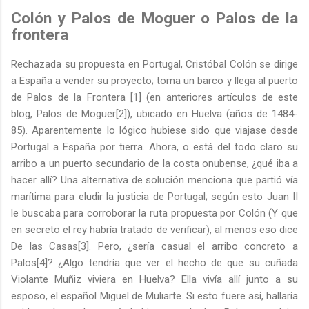
Colón y Palos de Moguer o Palos de la
frontera
Rechazada su propuesta en Portugal, Cristóbal Colón se dirige
a España a vender su proyecto; toma un barco y llega al puerto
de Palos de la Frontera [1] (en anteriores artículos de este
blog, Palos de Moguer[2]), ubicado en Huelva (años de 1484-
85). Aparentemente lo lógico hubiese sido que viajase desde
Portugal a España por tierra. Ahora, o está del todo claro su
arribo a un puerto secundario de la costa onubense, ¿qué iba a
hacer allí? Una alternativa de solución menciona que partió vía
marítima para eludir la justicia de Portugal; según esto Juan II
le buscaba para corroborar la ruta propuesta por Colón (Y que
en secreto el rey habría tratado de verificar), al menos eso dice
De las Casas[3]. Pero, ¿sería casual el arribo concreto a
Palos[4]? ¿Algo tendría que ver el hecho de que su cuñada
Violante Muñiz viviera en Huelva? Ella vivía allí junto a su
esposo, el español Miguel de Muliarte. Si esto fuere así, hallaría