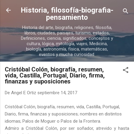
Ir al contenido principal
Historia, filosofía-biografia-
pensamiento
Historia del arte, biografia, religiones, filosofia,
libros, ciudades, paisajes, turismo, estados,
Definiciones, ciencia, significados, conceptos y
cultura, lógica, mitología, viajes, Medicina,
biología, astronomía, física, matemáticas,
eventos y mucha curiosidad.
Cristóbal Colón, biografía, resumen,
vida, Castilla, Portugal, Diario, firma,
finanzas y suposiciones
De
Angel E Ortiz
septiembre 14, 2017
Cristóbal Colón, biografía, resumen, vida, Castilla, Portugal,
Diario, firma, finanzas y suposiciones; nombres en distintos
idiomas; Palos de Moguer o Palos de la Frontera.
Admiro a Cristóbal Colón, por ser soñador, atrevido y hasta