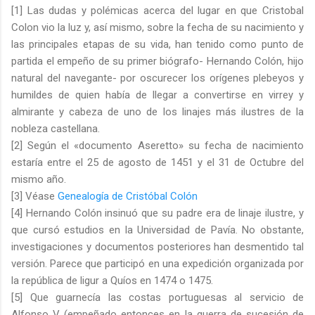
[1] Las dudas y polémicas acerca del lugar en que Cristobal
Colon vio la luz y, así mismo, sobre la fecha de su nacimiento y
las principales etapas de su vida, han tenido como punto de
partida el empeño de su primer biógrafo- Hernando Colón, hijo
natural del navegante- por oscurecer los orígenes plebeyos y
humildes de quien había de llegar a convertirse en virrey y
almirante y cabeza de uno de los linajes más ilustres de la
nobleza castellana.
[2] Según el «documento Aseretto» su fecha de nacimiento
estaría entre el 25 de agosto de 1451 y el 31 de Octubre del
mismo año.
[3] Véase
Genealogía de Cristóbal Colón
[4] Hernando Colón insinuó que su padre era de linaje ilustre, y
que cursó estudios en la Universidad de Pavía. No obstante,
investigaciones y documentos posteriores han desmentido tal
versión. Parece que participó en una expedición organizada por
la república de ligur a Quíos en 1474 o 1475.
[5] Que guarnecía las costas portuguesas al servicio de
Alfonso V (empeñado entonces en la guerra de sucesión de