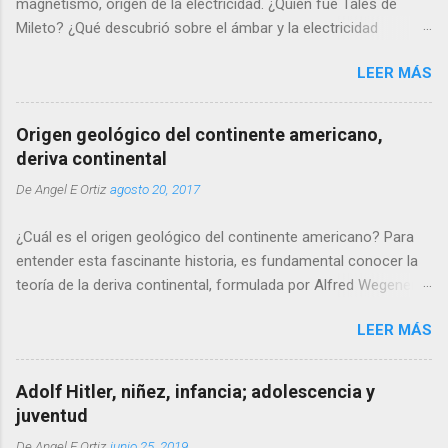
magnetismo, origen de la electricidad. ¿Quién fue Tales de
Mileto? ¿Qué descubrió sobre el ámbar y la electricidad
estática? ¿Por qué dijo que la piedra imán tiene alma? ¿Cómo
LEER MÁS
influyó Mileto en su pensamiento? ¿Cuál es el origen
etimológico de la palabra electricidad? ¿Por qué pasaron más
de 2.000 años antes de que alguien continuara sus ideas?
Origen geológico del continente americano,
deriva continental
De
Angel E Ortiz
agosto 20, 2017
¿Cuál es el origen geológico del continente americano? Para
entender esta fascinante historia, es fundamental conocer la
teoría de la deriva continental, formulada por Alfred Wegener
en el siglo XX. Esta teoría nos lleva unos 250-300 millones de
LEER MÁS
años atrás, cuando la superficie terrestre estaba unificada en
un solo supercontinente conocido como Pangea. Aunque
Pangea no fue el único supercontinente en la historia del
Adolf Hitler, niñez, infancia; adolescencia y
planeta, sí fue el último en existir antes de que los continentes
juventud
comenzaran a desplazarse hacia sus ubicaciones actuales.
De
Angel E Ortiz
junio 25, 2019