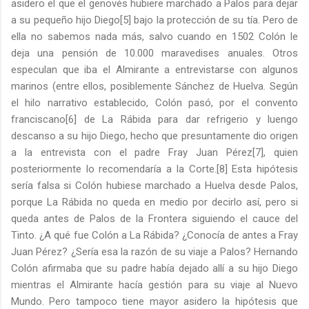
asidero el que el genovés hubiere marchado a Palos para dejar
a su pequeño hijo Diego[5] bajo la protección de su tía. Pero de
ella no sabemos nada más, salvo cuando en 1502 Colón le
deja una pensión de 10.000 maravedises anuales. Otros
especulan que iba el Almirante a entrevistarse con algunos
marinos (entre ellos, posiblemente Sánchez de Huelva. Según
el hilo narrativo establecido, Colón pasó, por el convento
franciscano[6] de La Rábida para dar refrigerio y luengo
descanso a su hijo Diego, hecho que presuntamente dio origen
a la entrevista con el padre Fray Juan Pérez[7], quien
posteriormente lo recomendaría a la Corte.[8] Esta hipótesis
sería falsa si Colón hubiese marchado a Huelva desde Palos,
porque La Rábida no queda en medio por decirlo así, pero si
queda antes de Palos de la Frontera siguiendo el cauce del
Tinto. ¿A qué fue Colón a La Rábida? ¿Conocía de antes a Fray
Juan Pérez? ¿Sería esa la razón de su viaje a Palos? Hernando
Colón afirmaba que su padre había dejado allí a su hijo Diego
mientras el Almirante hacía gestión para su viaje al Nuevo
Mundo. Pero tampoco tiene mayor asidero la hipótesis que