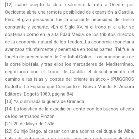
[12] Isabel aceptó la idea: realmente la ruta a Oriente por
Occidente abría una remota posibilidad de expansión a Castilla.
Pero el gran persuasor fue la acuciante necesidad de dinero
constante y sonante: «En el Siglo XV, ni el trono ni el altar se
sostenían como en la alta Edad Media, de los tributos directos
de la economía natural de los feudos…La economía monetaria
avanzaba triunfalmente y penetraba en todas partes. Tal fue la
tarjeta de presentación de Cristobal Colon . Los aragoneses de
la corte bicéfala, y tras ellos los mercaderes del Mediterráneo,
negociaron con el Trono de Castilla el descubrimiento del
camino a las islas y costas del oriente asiático.» (PUIGGRÓS
Rodolfo. La España que Conquistó el Nuevo Mundo. El Áncora
Editores, Bogotá 1989, página 84)
[13] Ya culminada la guerra de Granada.
[14] La logística de la expedición contó con los buenos oficios
de los hermanos Pinzón.
[21] 20 de Mayo de 1506
[22] Su hijo Diego, al casar con una sobrina del duque de Alba,
había de entroncar a su familia con uno de los más ilustres