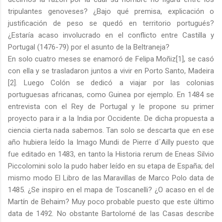
tripulantes genoveses? ¿Bajo qué premisa, explicación o
justificación de peso se quedó en territorio portugués?
¿Estaría acaso involucrado en el conflicto entre Castilla y
Portugal (1476-79) por el asunto de la Beltraneja?
En solo cuatro meses se enamoró de Felipa Moñiz[1], se casó
con ella y se trasladaron juntos a vivir en Porto Santo, Madeira
[2]. Luego Colón se dedicó a viajar por las colonias
portuguesas africanas, como Guinea por ejemplo. En 1484 se
entrevista con el Rey de Portugal y le propone su primer
proyecto para ir a la India por Occidente. De dicha propuesta a
ciencia cierta nada sabemos. Tan solo se descarta que en ese
año hubiera leído la Imago Mundi de Pierre d´Ailly puesto que
fue editado en 1483, en tanto la Historia rerum de Eneas Silvio
Piccolomini solo la pudo haber leído en su etapa de España; del
mismo modo El Libro de las Maravillas de Marco Polo data de
1485. ¿Se inspiro en el mapa de Toscanelli? ¿O acaso en el de
Martín de Behaim? Muy poco probable puesto que este último
data de 1492. No obstante Bartolomé de las Casas describe