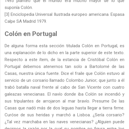
1493 planteó que el mundo era mucho mayor de lo que
suponía Colón.
[3] Enciclopedia Universal Ilustrada europeo americana. Espasa
Calpe SA Madrid 1979.
Colón en Portugal
De alguna forma esta sección titulada Colón en Portugal, es
una explanación de lo dicho en la parte superior de este texto.
Respecto a este ítem, de la estancia de Cristóbal Colón en
Portugal debemos atenernos tan solo a Bartolomé de las
Casas, nuestra única fuente. Dice el fraile que Colón estuvo al
servicio de un corsario llamado Colombo Junior; que junto a él
trabó batalla naval frente al cabo de San Vicente con cuatro
galeazas venecianas. El navío donde iba Colón se incendió y
sus tripulantes de arrojaron al mar bravío. Presume De las
Casas que nadó más de dos leguas hasta llegar a tierra firme.
Curóse de sus heridas y marchó a Lisboa. ¿Sería corsario?
¿Tal vez marchaba en las naves venecianas? ¿Alguien puede
decirnos la razón por la cual su nombre no figura entre los