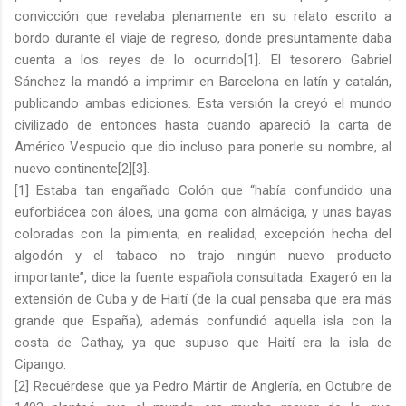
convicción que revelaba plenamente en su relato escrito a
bordo durante el viaje de regreso, donde presuntamente daba
cuenta a los reyes de lo ocurrido[1]. El tesorero Gabriel
Sánchez la mandó a imprimir en Barcelona en latín y catalán,
publicando ambas ediciones. Esta versión la creyó el mundo
civilizado de entonces hasta cuando apareció la carta de
Américo Vespucio que dio incluso para ponerle su nombre, al
nuevo continente[2][3].
[1] Estaba tan engañado Colón que “había confundido una
euforbiácea con áloes, una goma con almáciga, y unas bayas
coloradas con la pimienta; en realidad, excepción hecha del
algodón y el tabaco no trajo ningún nuevo producto
importante”, dice la fuente española consultada. Exageró en la
extensión de Cuba y de Haití (de la cual pensaba que era más
grande que España), además confundió aquella isla con la
costa de Cathay, ya que supuso que Haití era la isla de
Cipango.
[2] Recuérdese que ya Pedro Mártir de Anglería, en Octubre de