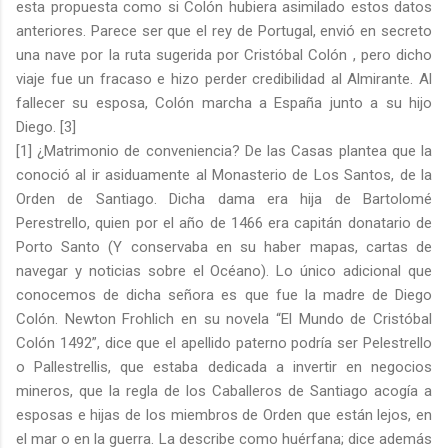
esta propuesta como si Colón hubiera asimilado estos datos
anteriores. Parece ser que el rey de Portugal, envió en secreto
una nave por la ruta sugerida por Cristóbal Colón , pero dicho
viaje fue un fracaso e hizo perder credibilidad al Almirante. Al
fallecer su esposa, Colón marcha a España junto a su hijo
Diego. [3]
[1] ¿Matrimonio de conveniencia? De las Casas plantea que la
conoció al ir asiduamente al Monasterio de Los Santos, de la
Orden de Santiago. Dicha dama era hija de Bartolomé
Perestrello, quien por el año de 1466 era capitán donatario de
Porto Santo (Y conservaba en su haber mapas, cartas de
navegar y noticias sobre el Océano). Lo único adicional que
conocemos de dicha señora es que fue la madre de Diego
Colón. Newton Frohlich en su novela “El Mundo de Cristóbal
Colón 1492”, dice que el apellido paterno podría ser Pelestrello
o Pallestrellis, que estaba dedicada a invertir en negocios
mineros, que la regla de los Caballeros de Santiago acogía a
esposas e hijas de los miembros de Orden que están lejos, en
el mar o en la guerra. La describe como huérfana; dice además