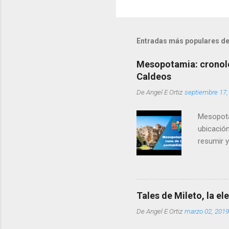
Entradas más populares de
Mesopotamia: cronolog
Caldeos
De
Angel E Ortiz
septiembre 17,
Mesopotam
ubicació
resumir y
Tales de Mileto, la e
De
Angel E Ortiz
marzo 02, 2019