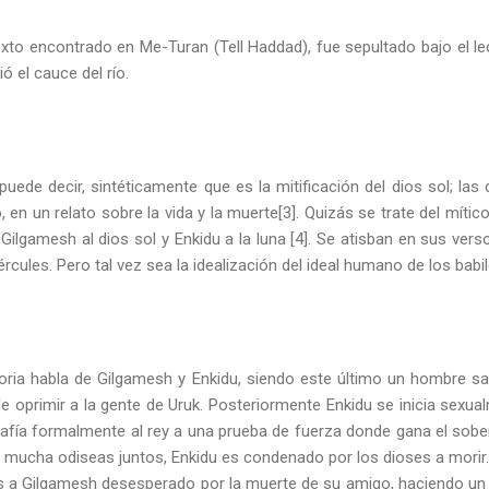
to encontrado en Me-Turan (Tell Haddad), fue sepultado bajo el lech
ó el cauce del río.
ede decir, sintéticamente que es la mitificación del dios sol; las 
 en un relato sobre la vida y la muerte[3]. Quizás se trate del mític
Gilgamesh al dios sol y Enkidu a la luna [4]. Se atisban en sus verso
cules. Pero tal vez sea la idealización del ideal humano de los babil
toria habla de Gilgamesh y Enkidu, siendo este último un hombre sa
e oprimir a la gente de Uruk. Posteriormente Enkidu se inicia sexu
esafía formalmente al rey a una prueba de fuerza donde gana el so
mucha odiseas juntos, Enkidu es condenado por los dioses a morir.
 a Gilgamesh desesperado por la muerte de su amigo, haciendo un la