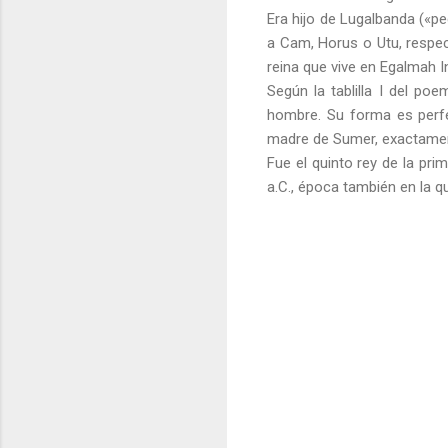
Era hijo de Lugalbanda («p
a Cam, Horus o Utu, respect
reina que vive en Egalmah 
Según la tablilla I del po
hombre. Su forma es perfe
madre de Sumer, exactamen
Fue el quinto rey de la pri
a.C., época también en la q