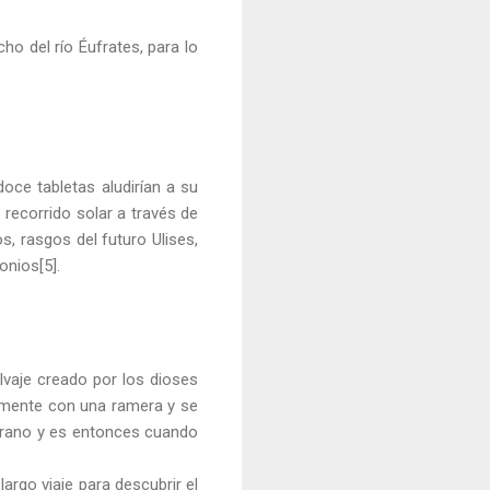
o del río Éufrates, para lo
doce tabletas aludirían a su
o recorrido solar a través de
s, rasgos del futuro Ulises,
onios[5].
lvaje creado por los dioses
almente con una ramera y se
berano y es entonces cuando
rgo viaje para descubrir el