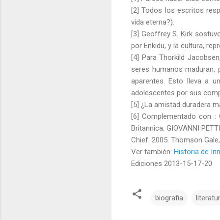
[2] Todos los escritos res
vida eterna?).
[3] Geoffrey S. Kirk sostu
por Enkidu, y la cultura, re
[4] Para Thorkild Jacobsen
seres humanos maduran, p
aparentes. Esto lleva a u
adolescentes por sus compa
[5] ¿La amistad duradera m
[6] Complementado con : G
Britannica. GIOVANNI PETT
Chief. 2005. Thomson Gale
Ver también:
Historia de In
Ediciones 2013-15-17-20
biografia
literatu