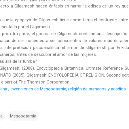
pecto a Gilgamesh hacen énfasis en narrar la odisea de un rey que 
vo que la epopeya de Gilgamesh tiene como tema el contraste entre 
presentada por el Gilgamesh.
, por otra parte, el poema de Gilgamesh contiene una descripción 
asan de ser inocentes a ser conscientes de valores más durader
na interpretación psicoanalítica: el amor de Gilgamesh por Enki
ñeros, antes de descubrir el amor de las mujeres.
ás allá de la tumba?
ilgamesh. (2008). Encyclopædia Britannica. Ultimate Reference Su
INATO (2005), Gilgamesh. ENCYCLOPEDIA OF RELIGION, Second edition
, a part of The Thomson Corporation.
nana
;
Invenciones de Mesopotamia
;
religión de sumerios y acadios
ra
Mesopotamia