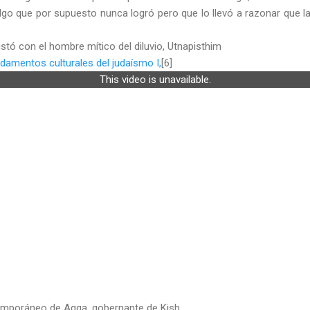
algo que por supuesto nunca logró pero que lo llevó a razonar que la
tó con el hombre mítico del diluvio, Utnapisthim
damentos culturales del judaísmo I,
[6]
This video is unavailable.
emporáneo de Agga, gobernante de Kish.