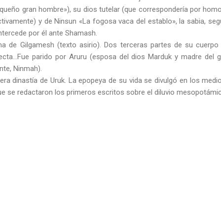
equeño gran hombre»), su dios tutelar (que correspondería por homo
ivamente) y de Ninsun «La fogosa vaca del establo», la sabia, segú
Intercede por él ante Shamash.
ema de Gilgamesh (texto asirio). Dos terceras partes de su cuerpo
cta…Fue parido por Aruru (esposa del dios Marduk y madre del 
te, Ninmah).
mera dinastía de Uruk. La epopeya de su vida se divulgó en los medi
ue se redactaron los primeros escritos sobre el diluvio mesopotámic