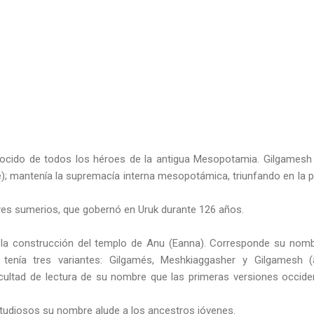
cido de todos los héroes de la antigua Mesopotamia. Gilgamesh 
 mantenía la supremacía interna mesopotámica, triunfando en la pug
reyes sumerios, que gobernó en Uruk durante 126 años.
a la construcción del templo de Anu (Eanna). Corresponde su nombr
enía tres variantes: Gilgamés, Meshkiaggasher y Gilgamesh 
ficultad de lectura de su nombre que las primeras versiones occide
tudiosos su nombre alude a los ancestros jóvenes.