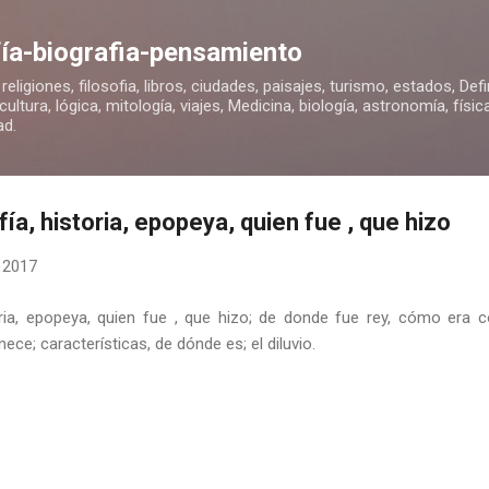
Ir al contenido principal
ofía-biografia-pensamiento
, religiones, filosofia, libros, ciudades, paisajes, turismo, estados, Def
ultura, lógica, mitología, viajes, Medicina, biología, astronomía, físi
ad.
ía, historia, epopeya, quien fue , que hizo
 2017
toria, epopeya, quien fue , que hizo; de donde fue rey, cómo era
nece; características, de dónde es; el diluvio.