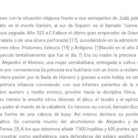
es con la situación religiosa frente a sus semejantes de Judá, pid
ulto en el monte Garizim, al sur de Siquem: es el llamado “cisma
ra sagrada. Año 323 a.C.Fallece el último gran emperador de Orient
malaria o de una úlcera perforada) [17], sucediéndole en la administr
 entre ellos: Ptolomeo, Seleuco [19] y Antígono. [1]Nacido en el año 3
ecula tentativamente que fue el día 7) Era su madre la princesa ep
lejandro el Moloso; una mujer semibárbara, entregada a cultos m
n por conveniencia (la princesa era huérfana con un trono a reclam
tiera pasión por la Iliada de Homero y gracias a este hobby se sin
primera infancia conviviendo con sus infantes parientes de la 
re austero y medio estoico, proclive hacia la disciplina física,
cho mentor le enseñó otros idiomas: el ático, el tesalio y el epir
u padre al mando de la caballería. Es famoso su corcel, llamado Bucé
a forma de una cabeza de buey. Así mismo destaca su posterio
 años. Se comenta mucho del alcoholismo de Alejandro y de
ersia. [3] A los que debemos añadir 7.000 hoplitas y 600 jinetes a
 mostrar como panhelénica, para defenderse del peligro asiático [5