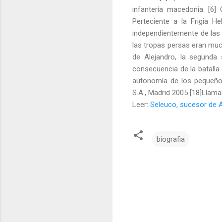
infantería macedonia. [6] 
Perteciente a la Frigia H
independientemente de las 
las tropas persas eran muc
de Alejandro, la segunda
consecuencia de la batalla 
autonomía de los pequeños
S.A., Madrid 2005 [18]Llama
Leer:
Seleuco, sucesor de A
biografia
C
o
m
e
n