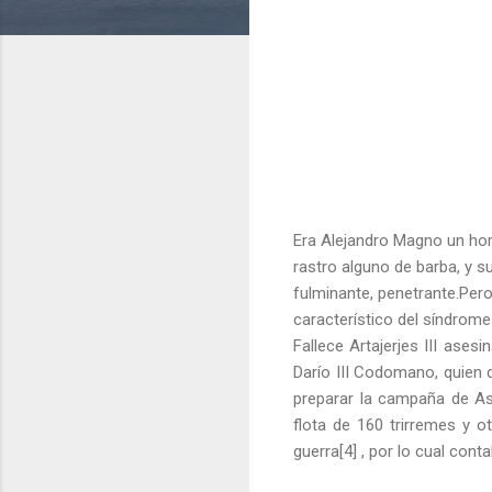
Era Alejandro Magno un hom
rastro alguno de barba, y s
fulminante, penetrante.Pero
característico del síndrom
Fallece Artajerjes III ases
Darío III Codomano, quien 
preparar la campaña de Asi
flota de 160 trirremes y 
guerra[4] , por lo cual cont