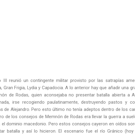
o III reunió un contingente militar provisto por las satrapías
ca, Gran Frigia, Lydia y Capadocia. A lo anterior hay que añadir una 
nón de Rodas, quien aconsejaba no presentar batalla abierta a Ale
mada, irse recogiendo paulatinamente, destruyendo pastos y co
pas de Alejandro. Pero esto último no tenía adeptos dentro de los 
ro de los consejos de Memnón de Rodas era llevar la guerra a suel
a el dominio macedonio. Pero estos consejos cayeron en oídos sor
ar batalla y así lo hicieron. El escenario fue el río Gránico (ho