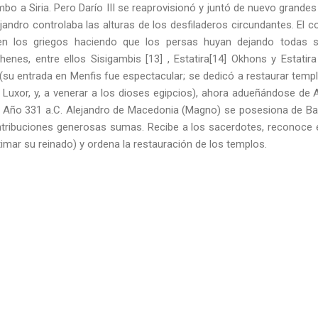
mbo a Siria. Pero Darío III se reaprovisionó y juntó de nuevo grandes 
lejandro controlaba las alturas de los desfiladeros circundantes. El 
en los griegos haciendo que los persas huyan dejando todas s
es, entre ellos Sisigambis [13] , Estatira[14] Okhons y Estatira
 (su entrada en Menfis fue espectacular; se dedicó a restaurar temp
 Luxor, y, a venerar a los dioses egipcios), ahora adueñándose de A
. Año 331 a.C. Alejandro de Macedonia (Magno) se posesiona de Bab
ntribuciones generosas sumas. Recibe a los sacerdotes, reconoce 
timar su reinado) y ordena la restauración de los templos.