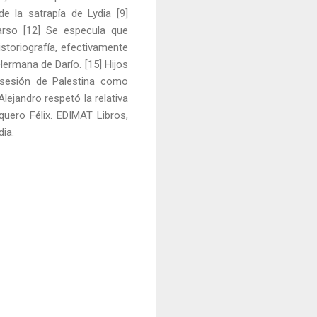
de la satrapía de Lydia [9]
Tarso [12] Se especula que
storiografía, efectivamente
ermana de Darío. [15] Hijos
osesión de Palestina como
lejandro respetó la relativa
uero Félix. EDIMAT Libros,
dia.