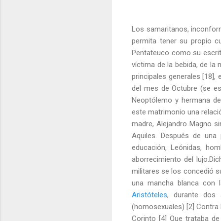
Los samaritanos, inconform
permita tener su propio c
Pentateuco como su escritu
víctima de la bebida, de la 
principales generales [18],
del mes de Octubre (se esp
Neoptólemo y hermana de A
este matrimonio una relació
madre, Alejandro Magno sin
Aquiles. Después de una 
educación, Leónidas, homb
aborrecimiento del lujo.Di
militares se los concedió s
una mancha blanca con l
Aristóteles
, durante dos
(homosexuales) [2] Contra P
Corinto [4] Que trataba de