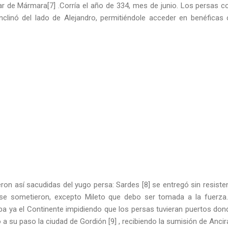
 de Mármara[7] .Corría el año de 334, mes de junio. Los persas c
 inclinó del lado de Alejandro, permitiéndole acceder en benéficas
ron así sacudidas del yugo persa: Sardes [8] se entregó sin resisten
 se sometieron, excepto Mileto que debo ser tomada a la fuerza. 
a ya el Continente impidiendo que los persas tuvieran puertos don
o a su paso la ciudad de Gordión [9] , recibiendo la sumisión de Ancir