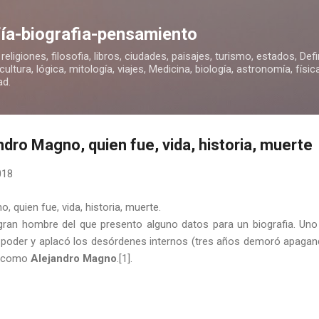
Ir al contenido principal
ofía-biografia-pensamiento
, religiones, filosofia, libros, ciudades, paisajes, turismo, estados, Def
ultura, lógica, mitología, viajes, Medicina, biología, astronomía, físi
ad.
ndro Magno, quien fue, vida, historia, muerte
018
, quien fue, vida, historia, muerte.
ran hombre del que presento alguno datos para un biografia. Uno de
 poder y aplacó los desórdenes internos (tres años demoró apagando 
d como
Alejandro Magno
.[1].