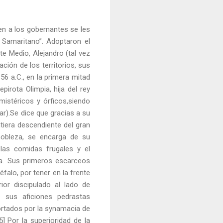
en a los gobernantes se les
 Samaritano”. Adoptaron el
e Medio, Alejandro (tal vez
ación de los territorios, sus
56 a.C., en la primera mitad
irota Olimpia, hija del rey
istéricos y órficos,siendo
ar).Se dice que gracias a su
tiera descendiente del gran
nobleza, se encarga de su
 las comidas frugales y el
ota. Sus primeros escarceos
falo, por tener en la frente
r discipulado al lado de
 sus aficiones pedrastas
portados por la synamacia de
] Por la superioridad de la