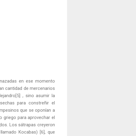
 amenazadas en ese momento
gran cantidad de mercenarios
jandro[5] , sino asumir la
sechas para constreñir el
campesinos que se oponían a
o griego para aprovechar el
dos. Los sátrapas creyeron
y llamado Kocabas) [6], que