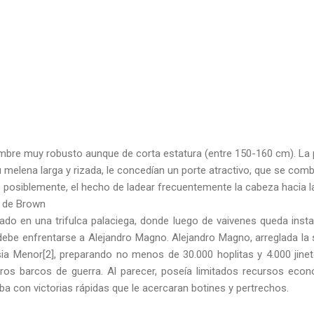
bre muy robusto aunque de corta estatura (entre 150-160 cm). La pie
u melena larga y rizada, le concedían un porte atractivo, que se co
 posiblemente, el hecho de ladear frecuentemente la cabeza hacia la
e de Brown
inado en una trifulca palaciega, donde luego de vaivenes queda ins
debe enfrentarse a Alejandro Magno. Alejandro Magno, arreglada la s
a Menor[2], preparando no menos de 30.000 hoplitas y 4.000 jinet
otros barcos de guerra. Al parecer, poseía limitados recursos eco
aba con victorias rápidas que le acercaran botines y pertrechos.