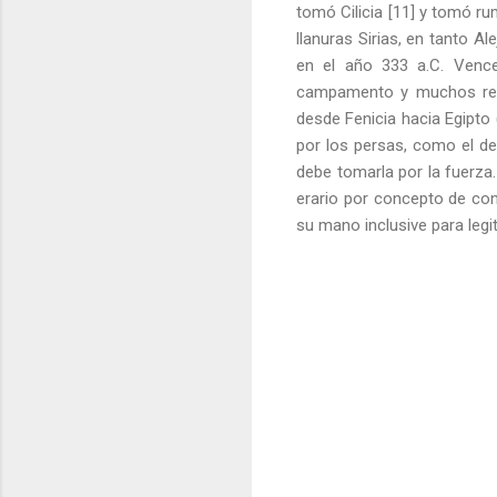
tomó Cilicia [11] y tomó ru
llanuras Sirias, en tanto A
en el año 333 a.C. Venc
campamento y muchos rehen
desde Fenicia hacia Egipto
por los persas, como el de
debe tomarla por la fuerza
erario por concepto de co
su mano inclusive para legi