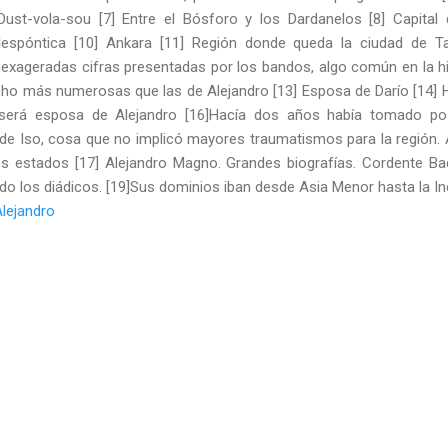
Oust-vola-sou [7] Entre el Bósforo y los Dardanelos [8] Capital 
elespóntica [10] Ankara [11] Región donde queda la ciudad de 
exageradas cifras presentadas por los bandos, algo común en la hi
ho más numerosas que las de Alejandro [13] Esposa de Darío [14] H
 será esposa de Alejandro [16]Hacía dos años había tomado p
de Iso, cosa que no implicó mayores traumatismos para la región. A
 estados [17] Alejandro Magno. Grandes biografías. Cordente Baq
do los diádicos. [19]Sus dominios iban desde Asia Menor hasta la In
lejandro