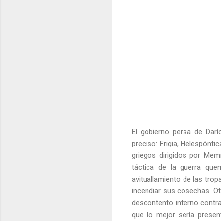
El gobierno persa de Darí
preciso: Frigia, Helespónti
griegos dirigidos por Mem
táctica de la guerra que
avituallamiento de las tro
incendiar sus cosechas. Ot
descontento interno contr
que lo mejor sería present